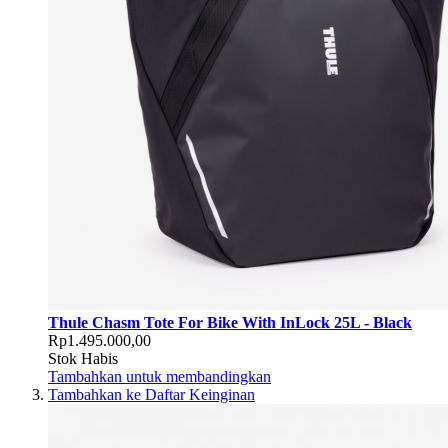
Thule Chasm Tote For Bike With InLock 25L - Black
Rp1.495.000,00
Stok Habis
Tambahkan untuk membandingkan
Tambahkan ke Daftar Keinginan