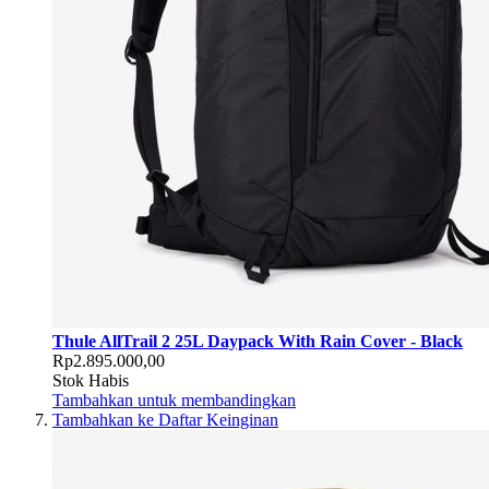
Thule AllTrail 2 25L Daypack With Rain Cover - Black
Rp2.895.000,00
Stok Habis
Tambahkan untuk membandingkan
Tambahkan ke Daftar Keinginan