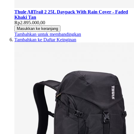
Thule AllTrail 2 25L Daypack With Rain Cover - Faded
Khaki Tan
Rp2.895.000,00
Masukkan ke keranjang
Tambahkan untuk membandingkan
Tambahkan ke Daftar Keinginan