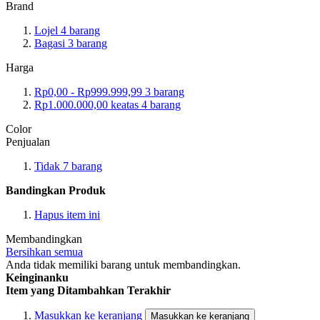
Brand
Lojel
4
barang
Bagasi
3
barang
Harga
Rp0,00
-
Rp999.999,99
3
barang
Rp1.000.000,00
keatas
4
barang
Color
Penjualan
Tidak
7
barang
Bandingkan Produk
Hapus item ini
Membandingkan
Bersihkan semua
Anda tidak memiliki barang untuk membandingkan.
Keinginanku
Item yang Ditambahkan Terakhir
Masukkan ke keranjang
Masukkan ke keranjang