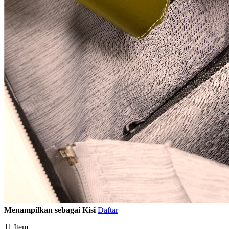
Menampilkan sebagai
Kisi
Daftar
11
Item