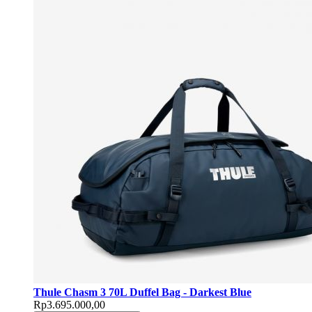
Thule Chasm 3 70L Duffel Bag - Darkest Blue
Rp3.695.000,00