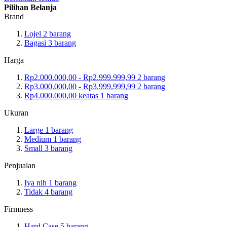
Pilihan Belanja
Brand
Lojel
2
barang
Bagasi
3
barang
Harga
Rp2.000.000,00
-
Rp2.999.999,99
2
barang
Rp3.000.000,00
-
Rp3.999.999,99
2
barang
Rp4.000.000,00
keatas
1
barang
Ukuran
Large
1
barang
Medium
1
barang
Small
3
barang
Penjualan
Iya nih
1
barang
Tidak
4
barang
Firmness
Hard Case
5
barang