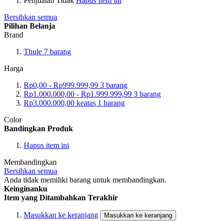
Penjualan
Tidak
Hapus item ini
Bersihkan semua
Pilihan Belanja
Brand
Thule
7
barang
Harga
Rp0,00
-
Rp999.999,99
3
barang
Rp1.000.000,00
-
Rp1.999.999,99
3
barang
Rp3.000.000,00
keatas
1
barang
Color
Bandingkan Produk
Hapus item ini
Membandingkan
Bersihkan semua
Anda tidak memiliki barang untuk membandingkan.
Keinginanku
Item yang Ditambahkan Terakhir
Masukkan ke keranjang
Masukkan ke keranjang