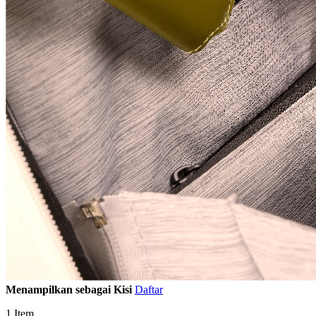
Menampilkan sebagai
Kisi
Daftar
1
Item