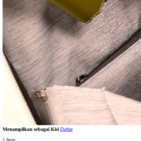
Menampilkan sebagai
Kisi
Daftar
1
Item